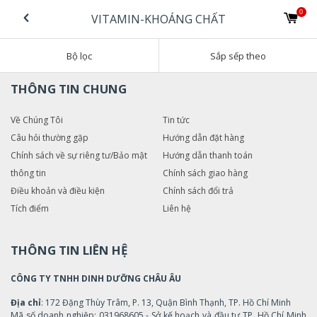
0
VITAMIN-KHOÁNG CHẤT
Bộ lọc
Sắp sếp theo
THÔNG TIN CHUNG
Về Chúng Tôi
Tin tức
Câu hỏi thường gặp
Hướng dẫn đặt hàng
Chính sách về sự riêng tư/Bảo mật
Hướng dẫn thanh toán
thông tin
Chính sách giao hàng
Điều khoản và điều kiện
Chính sách đổi trả
Tích điểm
Liên hệ
THÔNG TIN LIÊN HỆ
CÔNG TY TNHH DINH DƯỠNG CHÂU ÂU
Địa chỉ
: 172 Đặng Thùy Trâm, P. 13, Quận Bình Thạnh, TP. Hồ Chí Minh
Mã số doanh nghiệp: 031968605 - Sở kế hoạch và đầu tư TP. Hồ Chí Minh