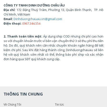
CÔNG TY TNHH DINH DƯỠNG CHÂU ÂU
Địa chỉ:
172 Đặng Thuỳ Trâm, Phường 13, Quận Bình Thạnh, TP. Hồ
Chí Minh, Việt Nam
Email:
Dinhduongchauau.vn@gmail.com
Điện thoại:
0967.344.554
2. Thanh toán tiền mặt:
Áp dụng ship COD nhưng chi phí cao hơn
so với chuyển khoản trước vì bên vận chuyển thứ 3 sẽ thu phí thu tiền
hộ. Do đó, quý khách nên cân nhắc chuyển khoản ngân hàng để tiết
kiệm chi phí. Sau khi đặt hàng thành công, Dinhduongchauau sẽ liên
hệ với quý khách sớm nhất có thể, thông báo phí ship và xác nhận
đơn hàng qua SĐT quý khách cung cấp.
THÔNG TIN CHUNG
Về Chúng Tôi
Tin tức